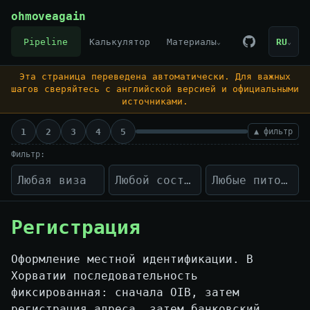
Skip to content
ohmoveagain
Pipeline
Калькулятор
Материалы
RU
⌄
⌄
Эта страница переведена автоматически. Для важных
шагов сверяйтесь с английской версией и официальными
источниками.
1
2
3
4
5
▲ фильтр
Фильтр:
Регистрация
Оформление местной идентификации. В
Хорватии последовательность
фиксированная: сначала OIB, затем
регистрация адреса, затем банковский