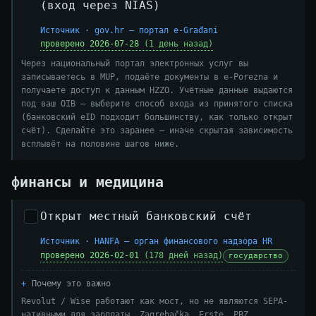
(вход через NIAS)
Источник · gov.hr — портал e-Građani
проверено 2026-07-28
(1 день назад)
Через национальный портал электронных услуг вы
записываетесь в MUP, подаёте документы в e-Porezna и
получаете доступ к данным HZZO. Учётные данные выдаются
под ваш OIB — выберите способ входа из принятого списка
(банковский eID подходит большинству, как только открыт
счёт). Сделайте это заранее — иначе скрытая зависимость
всплывёт на половине шагов ниже.
финансы и медицина
Открыт местный банковский счёт
Источник · HANFA — орган финансового надзора HR
проверено 2026-02-01
(178 дней назад)
государство
Почему это важно
Revolut / Wise работают как мост, но не являются SEPA-
нативными для зарплаты. Zagrebačka, Erste, PBZ