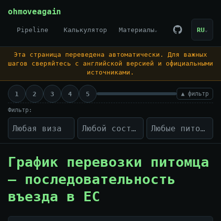
Skip to content
ohmoveagain
Pipeline
Калькулятор
Материалы
RU
⌄
⌄
Эта страница переведена автоматически. Для важных
шагов сверяйтесь с английской версией и официальными
источниками.
1
2
3
4
5
▲ фильтр
Фильтр:
График перевозки питомца
— последовательность
въезда в ЕС