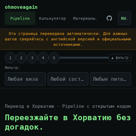
Skip to content
ohmoveagain
Pipeline
Калькулятор
Материалы
RU
⌄
⌄
Эта страница переведена автоматически. Для важных
шагов сверяйтесь с английской версией и официальными
источниками.
1
2
3
4
5
▲ фильтр
Фильтр:
Переезд в Хорватию · Pipeline с открытым кодом
Переезжайте в Хорватию без
догадок.